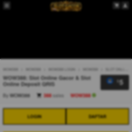
WOW388
WOW388
WOW388 LOGIN
WOW388
SLOT ONLINE RESMI
WOW388: Slot Online Gacor & Slot
5
$
Online Deposit QRIS
By
WOW388
388
sales
WOW388
LOGIN
DAFTAR