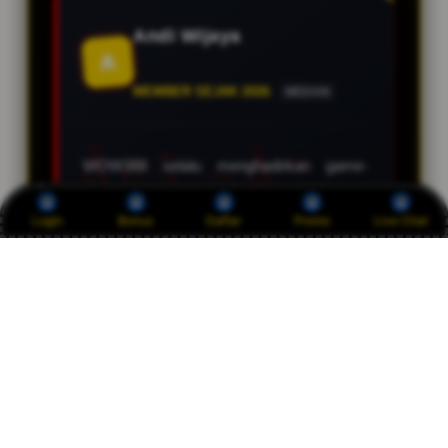
Andi Wijaya
A
MEMBER SEJAK 2026
MEDAN
WOW388 selalu menghadirkan game-
game baru yang seru secara berkala.
Pelayanannya sangat baik dan profesional
Login
Bonus
Daftar
Promo
Live Chat
dalam menjawab setiap pertanyaan
member.