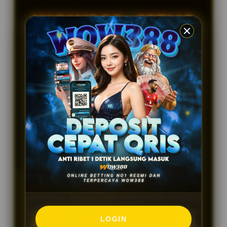
Togel HK
i
WOW388: SITUS
c
ma****i5
IDR 1,918,098.90
e
SLOT ONLINE
Togel Japan
n
s
la****u2
GACOR RESMI &
e
IDR 374,246.36
d
Togel Bulleye
SLOT ONLINE
e
t
DEPOSIT QRIS
a
i
TERPERCAYA
l
s
WOW388 merupakan situs slot online gacor
terpercaya dan resmi yang menawarkan
permainan lengkap serta kemudahan transaksi
slot online deposit qris teraman. Cocok untuk
LOGIN
pemain yang ingin menikmati hiburan online