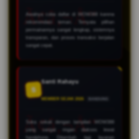
Awalnya coba daftar di WOW388 karena
rekomendasi teman. Ternyata pilihan
permainannya sangat lengkap, sistemnya
transparan, dan proses transaksi berjalan
sangat cepat.
Santi Rahayu
S
MEMBER SEJAK 2026
BANDUNG
Suka sekali dengan tampilan WOW388
yang sangat ringan diakses lewat
handphone. Ditambah lagi layanan