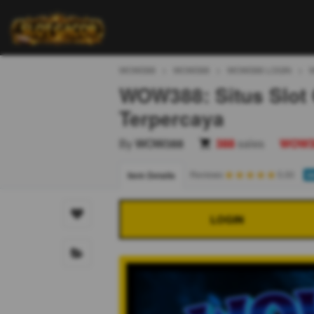
WOW388
WOW388
WOW388 LOGIN
WOW388: Situs Slot 
Terpercaya
By
WOW388
388
sales
WOW3
5.00
Reviews
5.00
Item Details
38
stars
LOGIN