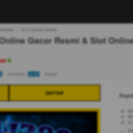
WOW388
SLOT ONLINE RESMI
Online Gacor Resmi & Slot Onlin
88
Comments
Support
8
23.187
DAFTAR
Regul
Regu
Inc
WO
Inc
WOW3
WO
Inc
SL
yang
leng
Ex