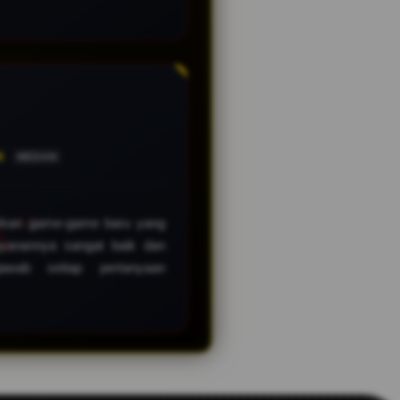
26
MEDAN
rkan game-game baru yang
ayanannya sangat baik dan
jawab setiap pertanyaan