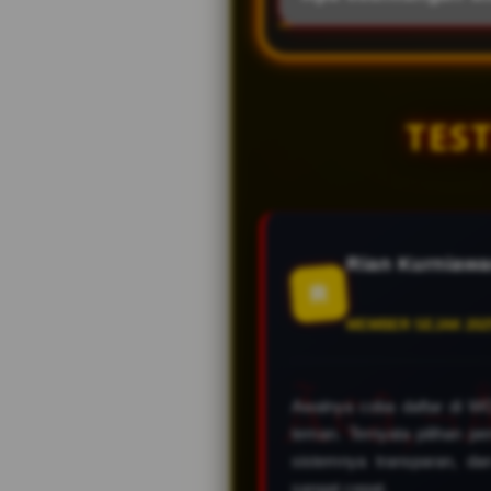
aplikasi e-wallet atau
Keuntungan utama ber
tanpa batas 24 jam d
serta beragam pilihan 
TES
Rian Kurniaw
R
MEMBER SEJAK 20
Awalnya coba daftar di 
teman. Ternyata pilihan p
sistemnya transparan, dan
sangat cepat.