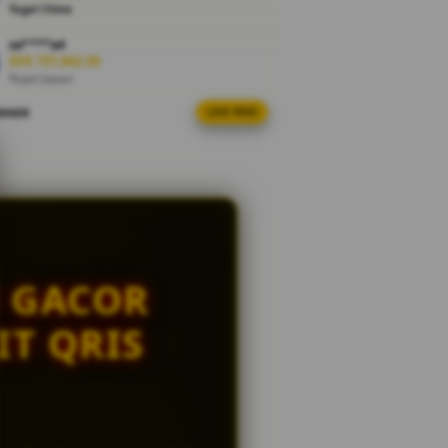
Togel China
sa****a4
IDR 737,842.56
Togel Japan
INNER
LIVE FEED
la****u7
IDR 1,753,686.44
Togel Japan
al****a6
IDR 665,737.50
Toto Macau
ka****u1
IDR 656,877.40
E GACOR
Togel HK
sa****a4
IT QRIS
IDR 1,524,316.04
Togel China