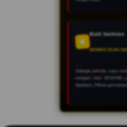
Budi Santoso
B
MEMBER SEJAK 20
Sebagai pemula, saya mer
navigasi situs WOW388 
dipahami. Pilihan permainan