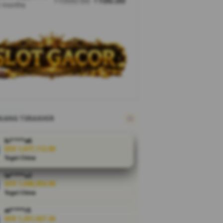
1000.00
100.00
ercaya. Cocok untuk pemain yang ingin
 months
kmati hiburan online dengan suasana
i, praktis, dan penuh pilihan menarik.
NANG TERAKHIR
bi****a6
IDR 1,677,112.00
Togel China
la****u2
IDR 1,098,954.98
Togel China
at****r5
IDR 1,251,027.26