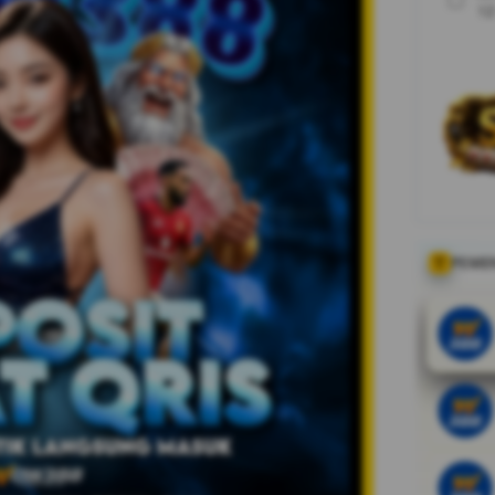
terp
12
meni
santa
V
i
e
w
l
i
c
PEME
e
n
s
e
d
e
t
a
i
l